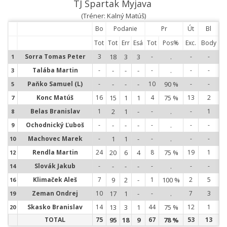
TJ Spartak Myjava
(Tréner: Kalný Matúš)
Bo
Podanie
Pr
Út
Bl
Tot
Tot
Err
Esá
Tot
Pos%
Exc.
Body
Sorra Tomas Peter
3
18
3
3
-
.
-
-
1
1
Talába Martin
-
-
-
-
-
.
-
-
3
3
Paňko Samuel (L)
-
-
-
-
10
90 %
-
-
5
5
Konc Matúš
16
15
1
1
4
75 %
13
2
7
7
Belas Branislav
1
2
1
-
-
.
-
1
8
8
Ochodnický Ľuboš
-
-
-
-
-
.
-
-
9
9
Machovec Marek
-
1
1
-
-
.
-
-
10
1
Rendla Martin
24
20
6
4
8
75 %
19
1
12
1
Slovák Jakub
-
-
-
-
-
.
-
-
14
1
Klimaček Aleš
7
9
2
-
1
100 %
2
5
16
1
Zeman Ondrej
10
17
1
-
-
.
7
3
19
1
Skasko Branislav
14
13
3
1
44
75 %
12
1
20
2
TOTAL
75
95
18
9
67
78 %
53
13