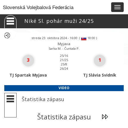
Togg
Slovenská Volejbalová Federácia
navig
Niké Sl. pohár muži 24/25
streda 23. októbra 2024 - 16:00
(
)
18:00
Myjava
Sarka M. - Čuntala P.
25/16
3
1
21/25
25/8
26/24
TJ Spartak Myjava
TJ Slávia Svidník
VIDEO
Štatistika zápasu
Štatistika zápasu