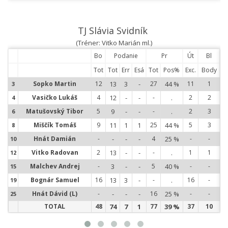
TJ Slávia Svidník
(Tréner: Vitko Marián ml.)
Bo
Podanie
Pr
Út
Bl
Tot
Tot
Err
Esá
Tot
Pos%
Exc.
Body
Sopko Martin
12
13
3
-
27
44 %
11
1
3
3
Vasičko Lukáš
4
12
-
-
-
.
2
2
4
4
Matušovský Tibor
5
9
-
-
-
.
2
3
6
6
Miščík Tomáš
9
11
1
1
25
44 %
5
3
8
8
Hnát Damián
-
-
-
-
4
25 %
-
-
10
1
Vitko Radovan
2
13
-
-
-
.
1
1
12
1
Malchev Andrej
-
3
-
-
5
40 %
-
-
15
1
Bognár Samuel
16
13
3
-
-
.
16
-
19
1
Hnát Dávid (L)
-
-
-
-
16
25 %
-
-
25
2
TOTAL
48
74
7
1
77
39 %
37
10