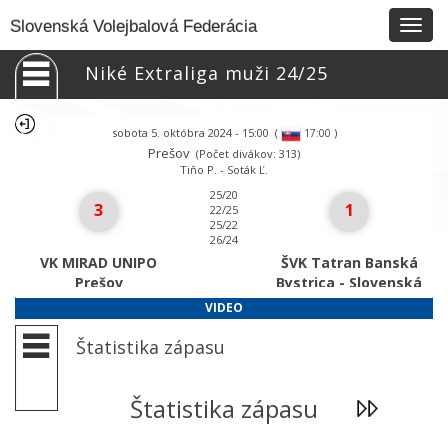
Togg
Slovenská Volejbalová Federácia
navig
Niké Extraliga muži 24/25
sobota 5. októbra 2024 - 15:00
(
)
17:00
Prešov
(Počet divákov: 313)
Tiňo P. - Soták Ľ.
25/20
3
1
22/25
25/22
26/24
VK MIRAD UNIPO
ŠVK Tatran Banská
Prešov
Bystrica - Slovenská
Ľupča
VIDEO
Štatistika zápasu
Štatistika zápasu