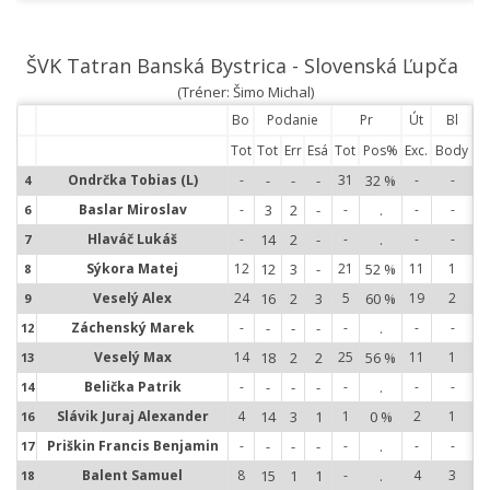
ŠVK Tatran Banská Bystrica - Slovenská Ľupča
(Tréner: Šimo Michal)
Bo
Podanie
Pr
Út
Bl
Tot
Tot
Err
Esá
Tot
Pos%
Exc.
Body
Ondrčka Tobias (L)
-
-
-
-
31
32 %
-
-
4
4
Baslar Miroslav
-
3
2
-
-
.
-
-
6
6
Hlaváč Lukáš
-
14
2
-
-
.
-
-
7
7
Sýkora Matej
12
12
3
-
21
52 %
11
1
8
8
Veselý Alex
24
16
2
3
5
60 %
19
2
9
9
Záchenský Marek
-
-
-
-
-
.
-
-
12
1
Veselý Max
14
18
2
2
25
56 %
11
1
13
1
Belička Patrik
-
-
-
-
-
.
-
-
14
1
Slávik Juraj Alexander
4
14
3
1
1
0 %
2
1
16
1
Priškin Francis Benjamin
-
-
-
-
-
.
-
-
17
1
Balent Samuel
8
15
1
1
-
.
4
3
18
1