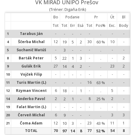
VK MIRAD UNIPO Prešov
(Tréner: Digaňa Erik)
Bo
Podanie
Pr
Út
Bl
Tot
Tot
Err
Esá
Tot
Pos%
Exc.
Body
Tarabus Ján
-
-
-
-
-
.
-
-
1
1
Ščerba Michal
12
19
5
2
30
60 %
10
-
4
4
Suchanič Matúš
-
3
-
-
-
.
-
-
5
5
Barták Peter
5
22
1
3
-
.
-
2
8
8
Gulák Erik
27
14
4
2
-
.
23
2
9
9
Vojček Filip
-
-
-
-
-
.
-
-
10
1
Turis Martin (L)
-
-
-
-
16
63 %
-
-
11
1
Rzyman Vincent
6
18
-
1
-
.
5
-
12
1
Anderko Pavol
2
2
1
-
8
25 %
2
-
14
1
Falat Martin (L)
-
-
-
-
-
.
-
-
19
1
Červeň Michal
6
9
-
-
-
.
3
3
20
2
Čoma Adam
12
10
3
-
23
43 %
11
1
21
2
TOTAL
70
97
14
8
77
52 %
54
8