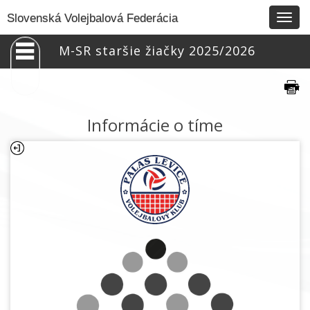
Togg
Slovenská Volejbalová Federácia
navig
M-SR staršie žiačky 2025/2026
Informácie o tíme