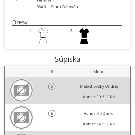
Tehelná 1
064 01 -
Stará Ľubovňa
Dresy
1.
2.
Súpiska
#
Meno
5
Malachovský Ondrej
Koniec 30. 5. 2026
6
Handzilko Daniel
Koniec 14. 5. 2026