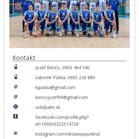
Kontakt
Jozef Benčo, 0903 464 340
Ľubomír Paška, 0905 226 889
lupaska@gmail.com
bencojozef99@gmail.com
volejbalnr.sk
facebook.com/profile.php?
id=100093322514729
instagram.com/vkslaviaspunitra/