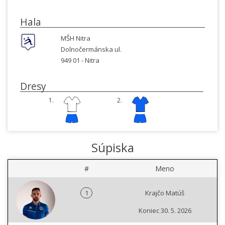
Hala
MŠH Nitra
Dolnočermánska ul.
949 01 -
Nitra
Dresy
1.
2.
Súpiska
#
Meno
1
Krajčo Matúš
Koniec 30. 5. 2026