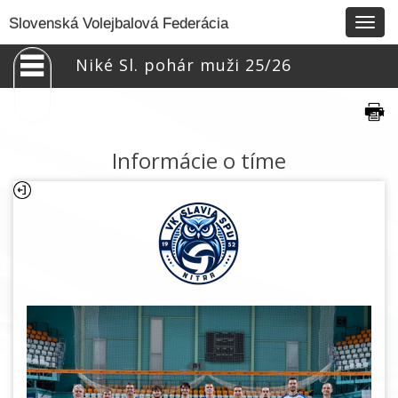
Togg
Slovenská Volejbalová Federácia
navig
Niké Sl. pohár muži 25/26
Informácie o tíme