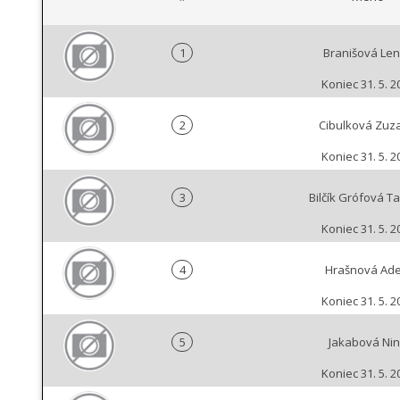
1
Branišová Le
Koniec 31. 5. 2
2
Cibulková Zuz
Koniec 31. 5. 2
3
Bilčík Grófová T
Koniec 31. 5. 2
4
Hrašnová Ade
Koniec 31. 5. 2
5
Jakabová Ni
Koniec 31. 5. 2