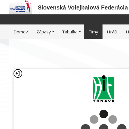
Slovenská Volejbalová Federácia
Domov
Zápasy
Tabuľka
Tímy
Hráči
H