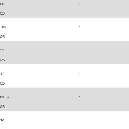
-
ra
025
-
zana
025
-
na
025
-
ar
025
-
andra
025
-
ria