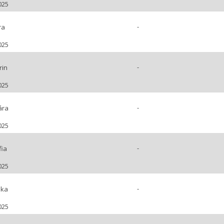
025
-
ra
025
-
rin
025
-
ára
025
-
fia
025
-
ika
025