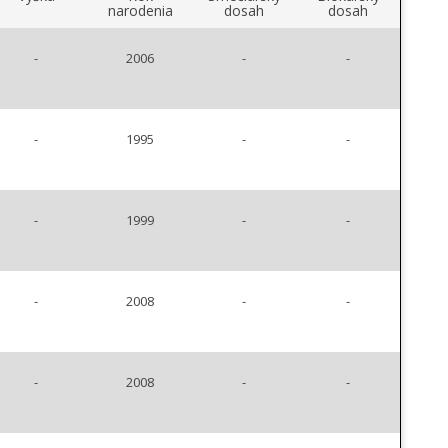
narodenia
dosah
dosah
-
2006
-
-
-
1995
-
-
-
1999
-
-
-
2008
-
-
-
2008
-
-