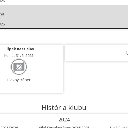
025
-
ina
025
Filípek Rastislav
Duchoň Miloslav
Koniec 31. 5. 2025
Koniec 31. 5. 2025
Hlavný tréner
Asistent trénera
História klubu
2024
y 2025/2026
Niké Extraliga ženy 2024/2025
Niké Extra