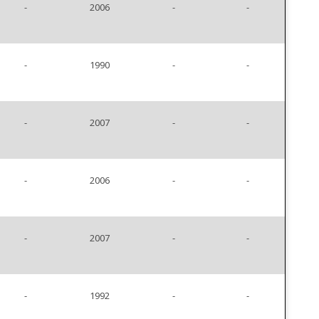
-
2006
-
-
-
1990
-
-
-
2007
-
-
-
2006
-
-
-
2007
-
-
-
1992
-
-