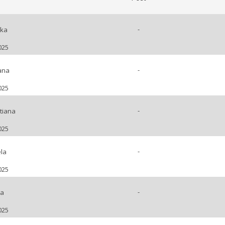
-
nka
025
-
ana
025
-
atiana
025
-
la
025
-
na
025