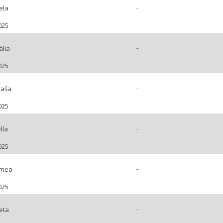
-
ela
025
-
ália
025
-
taša
025
-
lla
025
-
ímea
025
-
eta