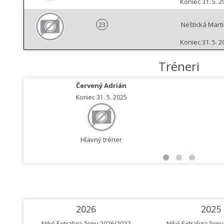
Koniec 31. 5. 2
23
Neštická Mart
Koniec 31. 5. 2
Tréneri
Červený Adrián
Koniec 31. 5. 2025
Hlavný tréner
2026
2025
Niké Extraliga ženy 2026/2027
Niké Extraliga žen