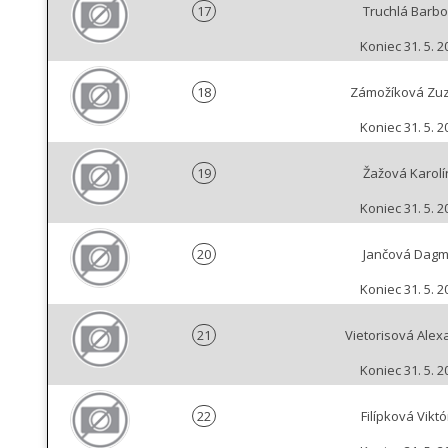
17
Truchlá Barbo
Koniec 31. 5. 2
18
Zámožíková Zu
Koniec 31. 5. 2
19
Žažová Karolí
Koniec 31. 5. 2
20
Jančová Dagm
Koniec 31. 5. 2
21
Vietorisová Alex
Koniec 31. 5. 2
22
Filípková Viktó