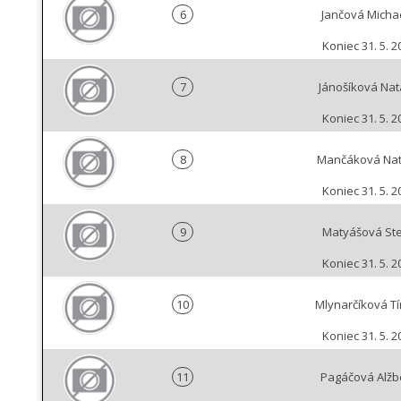
6
Jančová Micha
Koniec 31. 5. 2
7
Jánošíková Nat
Koniec 31. 5. 2
8
Mančáková Na
Koniec 31. 5. 2
9
Matyášová Ste
Koniec 31. 5. 2
10
Mlynarčíková T
Koniec 31. 5. 2
11
Pagáčová Alžb