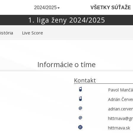
2024/2025
VŠETKY SÚŤAŽE
1. liga ženy 2024/2025
istória
Live Score
Informácie o tíme
Kontakt
Pavol Mančá
Adrián Červe
adrian.cerv
hittrnava@g
hittrnava.sk