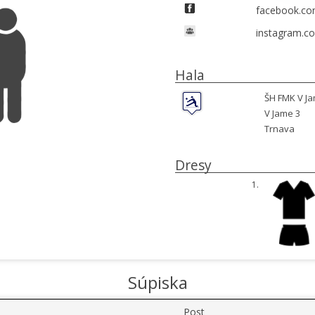
facebook.co
instagram.co
Hala
ŠH FMK V J
V Jame 3
Trnava
Dresy
1.
Súpiska
Post