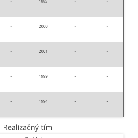
-
1995
-
-
-
2000
-
-
-
2001
-
-
-
1999
-
-
-
1994
-
-
Realizačný tím