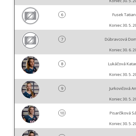
Koniec 30. 5. 2
6
Fusek Tatian
Koniec 30. 5. 2
7
Dúbravcová Dom
Koniec 30. 6. 2
8
Lukáčová Kata
Koniec 30. 5. 2
9
Jurkovičová A
Koniec 30. 5. 2
10
Pisarčíková S
Koniec 30. 5. 2