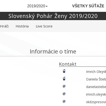
2019/2020
VŠETKY SÚŤAŽE
Slovenský Pohár Ženy 2019/2020
Hráči
História
Live Score
Informácie o tíme
Kontakt
Imrich Olejn
Daniela Štie
danielastie
imrich.olejn
vkdzspresov