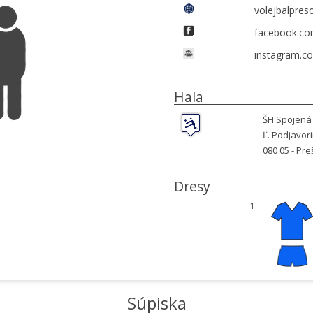
volejbalpres
facebook.co
instagram.c
Hala
ŠH Spojená 
Ľ. Podjavor
080 05 -
Pre
Dresy
1.
Súpiska