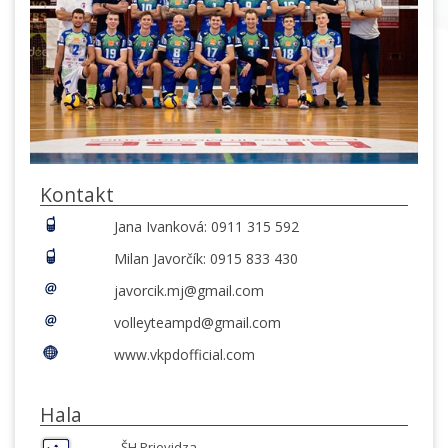
Kontakt
Jana Ivanková: 0911 315 592
Milan Javorčík: 0915 833 430
javorcik.mj@gmail.com
volleyteampd@gmail.com
www.vkpdofficial.com
Hala
ŠH Prievidza