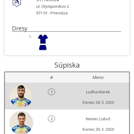
ul. Olympionikov 2
971 01 -
Prievidza
Dresy
1.
Súpiska
#
Meno
1
Ludha Marek
Koniec 30. 5. 2020
2
Nemec Ľuboš
Koniec 30. 5. 2020