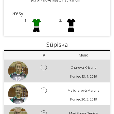
915 01 -
Nové Mesto nad Váhom
Dresy
1.
2.
Súpiska
#
Meno
-
Chárová Kristína
Koniec 13. 1. 2019
1
Melicherová Martina
Koniec 30. 5. 2019
2
Martáková Denisa