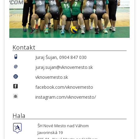
Kontakt
Juraj Šujan, 0904 847 030
juraj.sujan@vknovemesto.sk
vknovemesto.sk
facebook.com/vknovemesto
instagram.com/vknovemesto/
Hala
ŠH Nové Mesto nad Váhom
Javorinská 19