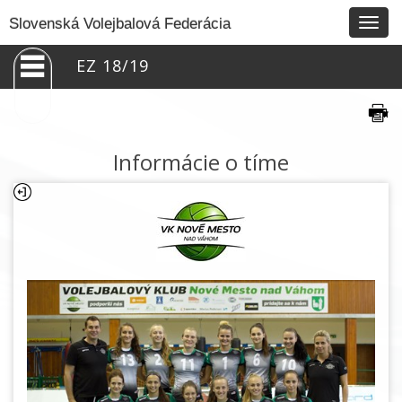
Togg
Slovenská Volejbalová Federácia
navig
EZ 18/19
Informácie o tíme