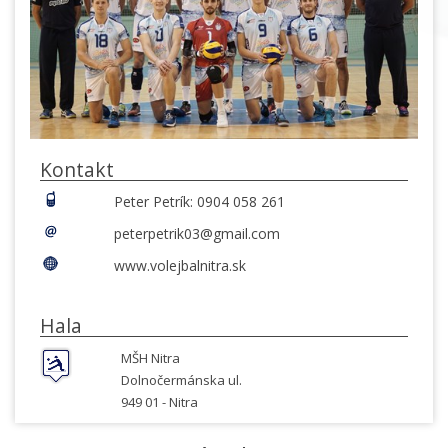
Kontakt
Peter Petrík: 0904 058 261
peterpetrik03@gmail.com
www.volejbalnitra.sk
Hala
MŠH Nitra
Dolnočermánska ul.
949 01 -
Nitra