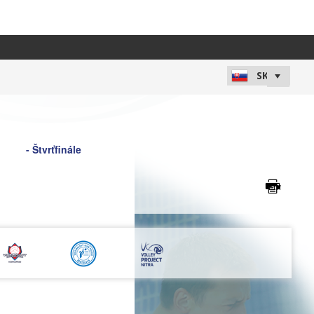
- Štvrťfinále