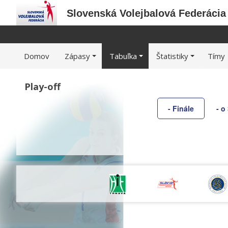
Slovenská Volejbalová Federácia
Domov
Zápasy
Tabuľka
Štatistiky
Tímy
Play-off
- Finále
- o