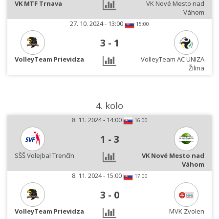
VK MTF Trnava
VK Nové Mesto nad
Váhom
27. 10. 2024 - 13:00
15:00
3
-
1
VolleyTeam Prievidza
VolleyTeam AC UNIZA
Žilina
4. kolo
8. 11. 2024 - 14:00
16:00
1
-
3
SŠŠ Volejbal Trenčín
VK Nové Mesto nad
Váhom
8. 11. 2024 - 15:00
17:00
3
-
0
VolleyTeam Prievidza
MVK Zvolen