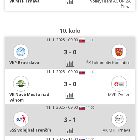
VK MTF Trnava
VolleyTeam AC UNIZA
Žilina
10. kolo
11. 1. 2025 - 09:00
11:00
3
-
0
VKP Bratislava
ŠK Lokomotiv Komjatice
11. 1. 2025 - 09:00
11:00
3
-
0
VK Nové Mesto nad
MVK Zvolen
Váhom
11. 1. 2025 - 09:00
11:00
3
-
1
SŠŠ Volejbal Trenčín
VK MTF Trnava
11. 1. 2025 - 11:00
13:00