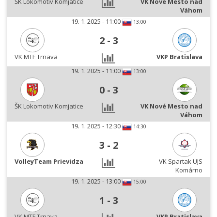
ŠK Lokomotiv Komjatice
VK Nové Mesto nad
Váhom
19. 1. 2025 - 11:00
13:00
2
-
3
VK MTF Trnava
VKP Bratislava
19. 1. 2025 - 11:00
13:00
0
-
3
ŠK Lokomotiv Komjatice
VK Nové Mesto nad
Váhom
19. 1. 2025 - 12:30
14:30
3
-
2
VolleyTeam Prievidza
VK Spartak UJS
Komárno
19. 1. 2025 - 13:00
15:00
1
-
3
VK MTF Trnava
VKP Bratislava