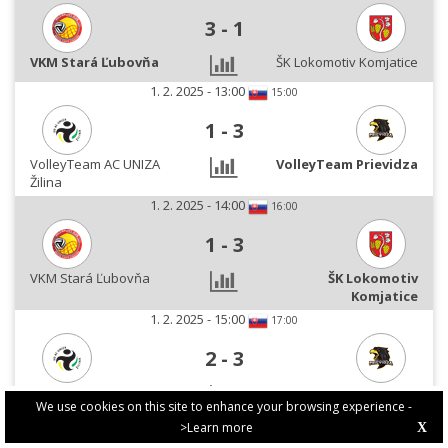
3
-
1
VKM Stará Ľubovňa
ŠK Lokomotiv Komjatice
1. 2. 2025 - 13:00
15:00
1
-
3
VolleyTeam AC UNIZA
VolleyTeam Prievidza
Žilina
1. 2. 2025 - 14:00
16:00
1
-
3
VKM Stará Ľubovňa
ŠK Lokomotiv
Komjatice
1. 2. 2025 - 15:00
17:00
2
-
3
VolleyTeam AC UNIZA
VolleyTeam Prievidza
We use cookies on this site to enhance your browsing experience -
Žilina
>Learn more
X
PRIVACY POLICY