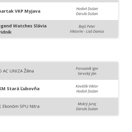
Hodoň Dušan
partak VKP Myjava
Daruľa Dušan
egend Watches Slávia
Bajči Peter
vidník
Viktoríni - Lisá Danica
Porvazník Igor
 AC UNIZA Žilina
Servický Ján
Kováčik Viktor
KM Stará Ľubovňa
Hodoň Dušan
Mokrý Juraj
K Ekonóm SPU Nitra
Daruľa Dušan