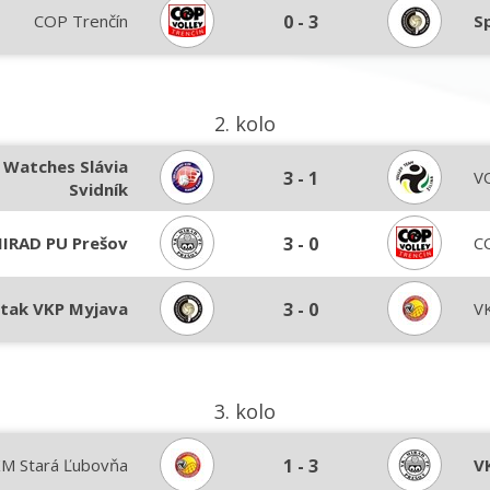
COP Trenčín
0
-
3
S
2. kolo
 Watches Slávia
3
-
1
VO
Svidník
IRAD PU Prešov
3
-
0
C
tak VKP Myjava
3
-
0
V
3. kolo
M Stará Ľubovňa
1
-
3
V