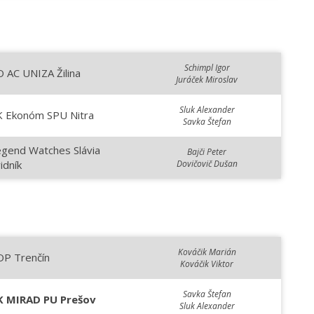
Schimpl Igor
 AC UNIZA Žilina
Juráček Miroslav
Sluk Alexander
K Ekonóm SPU Nitra
Savka Štefan
egend Watches Slávia
Bajči Peter
idník
Dovičovič Dušan
Kováčik Marián
OP Trenčín
Kováčik Viktor
Savka Štefan
K MIRAD PU Prešov
Sluk Alexander