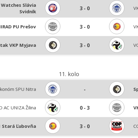
 Watches Slávia
3
-
0
V
Svidník
IRAD PU Prešov
3
-
0
V
tak VKP Myjava
3
-
0
VO
11. kolo
konóm SPU Nitra
-
S
O AC UNIZA Žilina
0
-
3
V
 Stará Ľubovňa
3
-
0
C