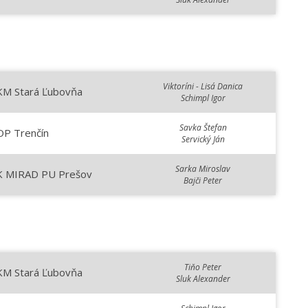
Viktoríni - Lisá Danica
KM Stará Ľubovňa
Schimpl Igor
Savka Štefan
OP Trenčín
Servický Ján
Sarka Miroslav
K MIRAD PU Prešov
Bajči Peter
Tiňo Peter
KM Stará Ľubovňa
Sluk Alexander