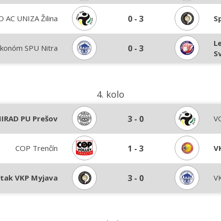
O AC UNIZA Žilina
0
-
3
S
L
konóm SPU Nitra
0
-
3
S
4. kolo
IRAD PU Prešov
3
-
0
VO
COP Trenčín
1
-
3
V
tak VKP Myjava
3
-
0
V