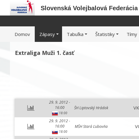
Slovenská Volejbalová Federácia
Domov
Zápasy
Tabuľka
Štatistiky
Tímy
Extraliga Muži 1. časť
29. 9. 2012 -
VK
16:00
ŠH Liptovský Hrádok
18:00
29. 9. 2012 -
V
16:00
MŠH Stará Ľubovňa
18:00