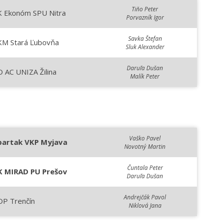
Tiňo Peter
K Ekonóm SPU Nitra
Porvazník Igor
Savka Štefan
KM Stará Ľubovňa
Sluk Alexander
Daruľa Dušan
 AC UNIZA Žilina
Malík Peter
Vaško Pavel
partak VKP Myjava
Novotný Martin
Čuntala Peter
K MIRAD PU Prešov
Daruľa Dušan
Andrejčák Pavol
OP Trenčín
Niklová Jana