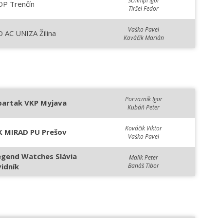
Schimpl Igor
OP Trenčín
Tiršel Fedor
Vaško Pavel
 AC UNIZA Žilina
Kováčik Marián
Porvazník Igor
partak VKP Myjava
Kubáň Peter
Kováčik Viktor
K MIRAD PU Prešov
Vaško Pavel
egend Watches Slávia
Malík Peter
vidník
Banáš Tibor