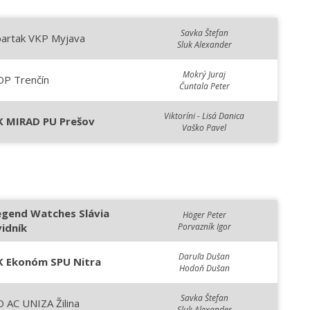
Savka Štefan
partak VKP Myjava
Sluk Alexander
Mokrý Juraj
OP Trenčín
Čuntala Peter
Viktoríni - Lisá Danica
K MIRAD PU Prešov
Vaško Pavel
egend Watches Slávia
Höger Peter
vidník
Porvazník Igor
Daruľa Dušan
K Ekonóm SPU Nitra
Hodoň Dušan
Savka Štefan
 AC UNIZA Žilina
Sluk Alexander