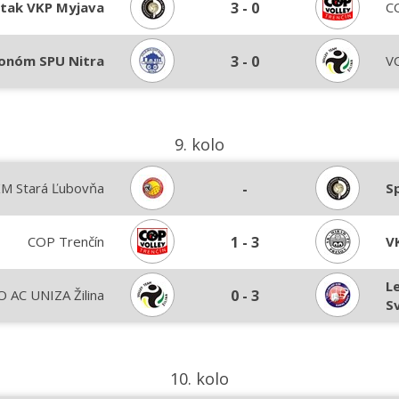
tak VKP Myjava
3
-
0
C
onóm SPU Nitra
3
-
0
VO
9. kolo
M Stará Ľubovňa
-
S
COP Trenčín
1
-
3
V
L
O AC UNIZA Žilina
0
-
3
S
10. kolo