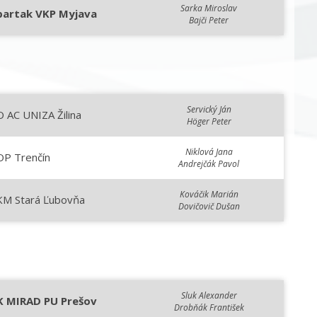
Sarka Miroslav
partak VKP Myjava
Bajči Peter
Servický Ján
 AC UNIZA Žilina
Höger Peter
Niklová Jana
OP Trenčín
Andrejčák Pavol
Kováčik Marián
KM Stará Ľubovňa
Dovičovič Dušan
Sluk Alexander
K MIRAD PU Prešov
Drobňák František