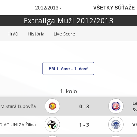
2012/2013
VŠETKY SÚŤAŽE
Extraliga Muži 2012/2013
Hráči
História
Live Score
EM 1. časť - 1. časť
1. kolo
L
M Stará Ľubovňa
0
-
3
S
O AC UNIZA Žilina
1
-
3
V