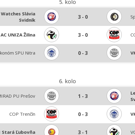
5. kolo
 Watches Slávia
3
-
0
S
Svidník
AC UNIZA Žilina
3
-
0
C
konóm SPU Nitra
0
-
3
V
6. kolo
L
MIRAD PU Prešov
1
-
3
S
COP Trenčín
0
-
3
V
 Stará Ľubovňa
3
-
1
VO