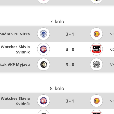
7. kolo
onóm SPU Nitra
3
-
1
V
 Watches Slávia
3
-
0
C
Svidník
tak VKP Myjava
3
-
0
V
8. kolo
 Watches Slávia
3
-
1
V
Svidník