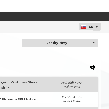
egend Watches Slávia
Andrejčák Pavol
vidník
Niklová Jana
Kováčik Marián
K Ekonóm SPU Nitra
Kováčik Viktor