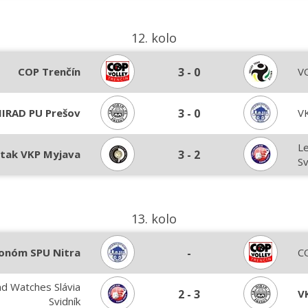
12. kolo
COP Trenčín
3
-
0
VO
IRAD PU Prešov
3
-
0
V
L
tak VKP Myjava
3
-
2
Sv
13. kolo
onóm SPU Nitra
-
C
d Watches Slávia
2
-
3
V
Svidník