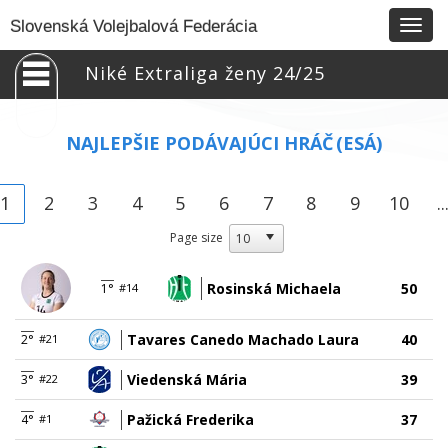
Togg
Slovenská Volejbalová Federácia
navig
Niké Extraliga ženy 24/25
NAJLEPŠIE PODÁVAJÚCI HRÁČ
(ESÁ)
1
2
3
4
5
6
7
8
9
10
..
Page size
Rosinská Michaela
50
1°
#14
Tavares Canedo Machado Laura
40
2°
#21
Viedenská Mária
39
3°
#22
Pažická Frederika
37
4°
#1