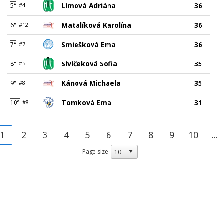
Límová Adriána
36
5°
#4
Matalíková Karolína
36
6°
#12
Smiešková Ema
36
7°
#7
Sivičeková Sofia
35
8°
#5
Kánová Michaela
35
9°
#8
Tomková Ema
31
10°
#8
1
2
3
4
5
6
7
8
9
10
..
Page size